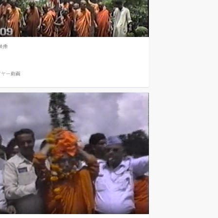
映像
ガヤー
動画