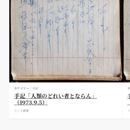
カテゴリー：
手記
手記「人類のどれい者とならん」
（1973.9.5）
インド
直筆