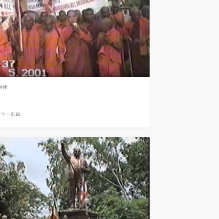
映像
ガヤー
動画