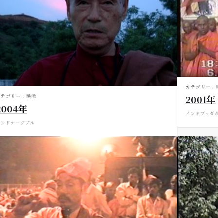
カテゴリー：
カテゴリー：
映像
2001年
2004年
インド
ブッダ
インド
ナーグプル