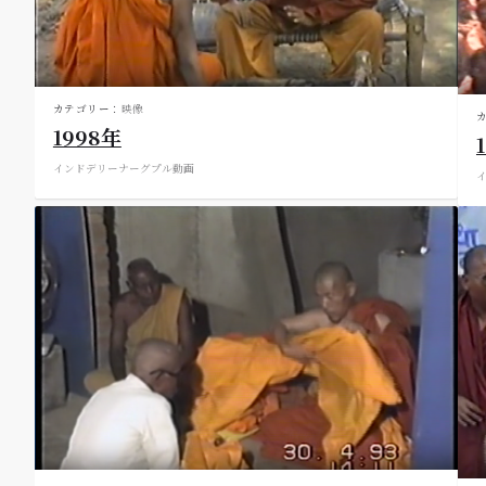
カテゴリー：
映像
1998年
インド
デリー
ナーグプル
動画