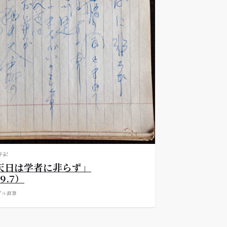
手記
天日は学者に非らず」
.9.7）
プル
直筆