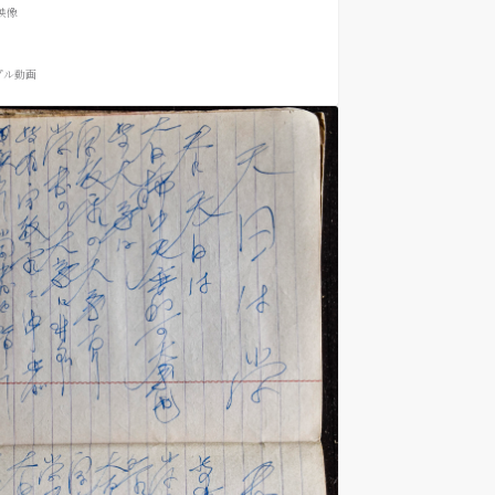
映像
プル
動画