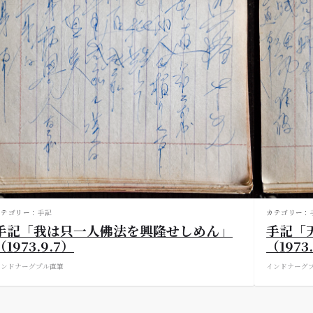
カテゴリー：
手記
カテゴリー：
手記「我は只一人佛法を興隆せしめん」
手記「
（1973.9.7）
（1973
インド
ナーグプル
直筆
インド
ナーグ