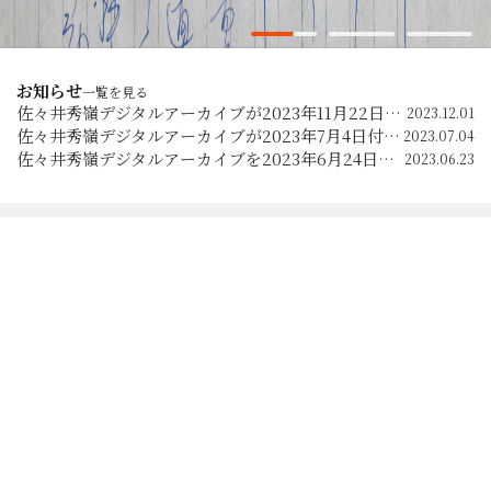
1
Current Item
2
3
お知らせ
一覧を見る
佐々井秀嶺デジタルアーカイブが2023年11月22日付の毎日新聞（夕刊）の4面で紹介されました。
2023.12.01
佐々井秀嶺デジタルアーカイブが2023年7月4日付の京都新聞の7面で紹介されました。
2023.07.04
佐々井秀嶺デジタルアーカイブを2023年6月24日に公開します。
2023.06.23
資料を探す
年譜から資料を探す
資料年
1950-1959
1960-1969
1970-1979
1980-1989
1990-1999
2000-2009
2020-2029
カテゴリー