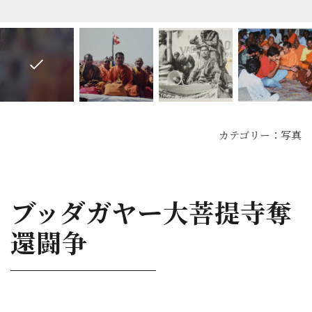
カテゴリー：
写真
ブッダガヤー大菩提寺奪
還闘争