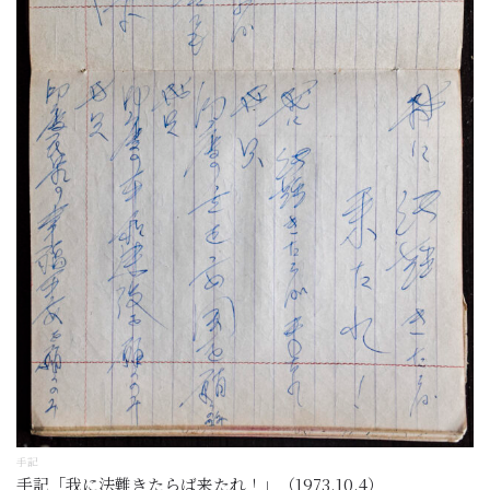
手記
手記「我に法難きたらば来たれ！」（1973.10.4）