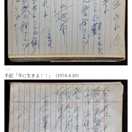
手記
手記「今に生きよ！！」（1974.4.10）